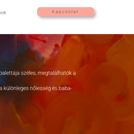
Kapcsolat
pok
palettája széles, megtalálhatók a
t a különleges nőiesség és baba-