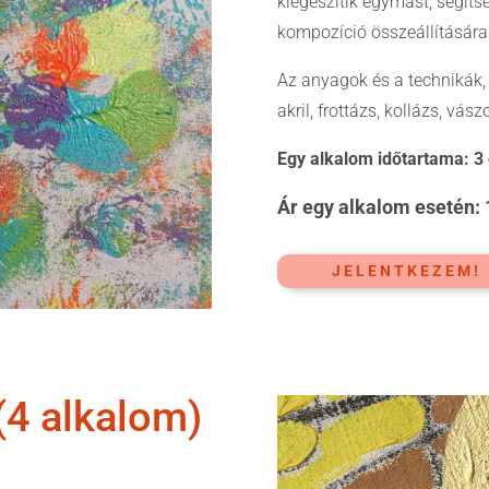
kiegészítik egymást, segíts
kompozíció összeállítására
Az anyagok és a technikák, a
akril, frottázs, kollázs, vás
Egy alkalom időtartama: 3
Ár egy alkalom esetén: 
JELENTKEZEM!
 (4 alkalom)