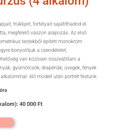
urzus (4 alkalom)
jait, trükkjeit, fortélyait sajátíthadod el.
tta, megfelelő vászon alapozás. Az első
metrikus testekből épített monokróm
gyre bonyolítjuk a csendéletet,
hetőség van közösen összeállítani a
nyák, gyümölcsök, drapériák, üvegek, fények
alkalommal élő modell után portrét festünk.
 óra
lkalom): 40 000 Ft