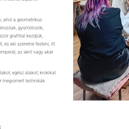
k, ahol a geometrikus
tározóak, gyümölcsök,
zör grafittal kezdjük,
, és aki szeretne festeni, itt
temperát, az akril vagy akár
lakot, egész alakot, krokikat
ár megismert technikák
t