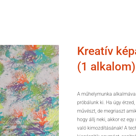
Kreatív kép
(1 alkalom)
A műhelymunka alkalmával 
próbálunk ki. Ha úgy érzed
művészt, de megriaszt amik
hogy állj neki, akkor ez egy
való kimozdításának! A tec