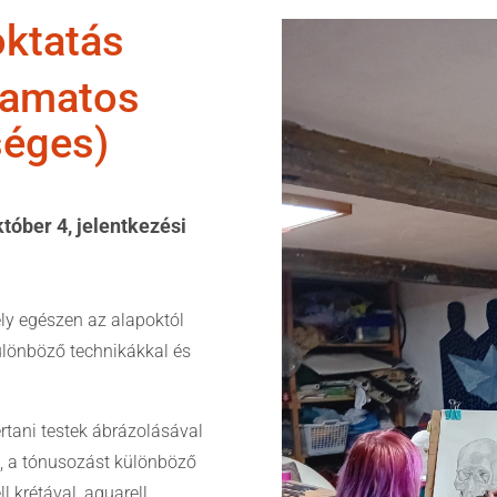
oktatás
lyamatos
séges)
tóber 4, jelentkezési
ly egészen az alapoktól
különböző technikákkal és
rtani testek ábrázolásával
t, a tónusozást különböző
ll krétával, aquarell