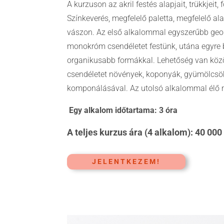
A kurzuson az akril festés alapjait, trükkjeit, 
Színkeverés, megfelelő paletta, megfelelő ala
vászon. Az első alkalommal egyszerűbb geom
monokróm csendéletet festünk, utána egyre b
organikusabb formákkal. Lehetőség van közö
csendéletet növények, koponyák, gyümölcsök,
komponálásával. Az utolsó alkalommal élő mo
Egy alkalom időtartama: 3 óra
A teljes kurzus ára (4 alkalom): 40 000
JELENTKEZEM!