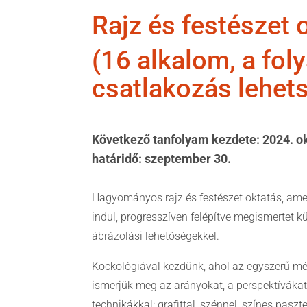
Rajz és festészet 
(16 alkalom, a fo
csatlakozás lehet
Következő tanfolyam kezdete: 2024. ok
határidő: szeptember 30.
Hagyományos rajz és festészet oktatás, ame
indul, progresszíven felépítve megismertet 
ábrázolási lehetőségekkel.
Kockológiával kezdünk, ahol az egyszerű mé
ismerjük meg az arányokat, a perspektíváka
technikákkal: grafittal, szénnel, színes paszte