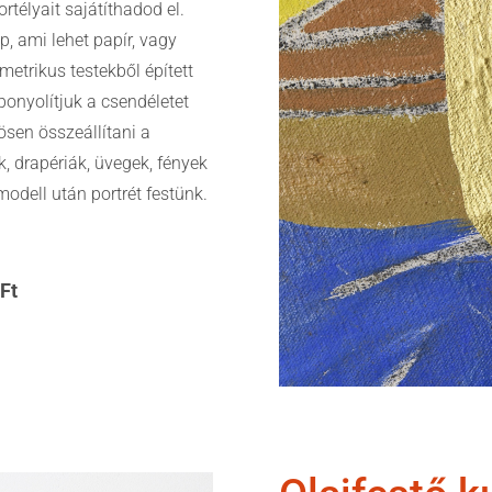
fortélyait sajátíthadod el.
p, ami lehet papír, vagy
etrikus testekből épített
onyolítjuk a csendéletet
sen összeállítani a
 drapériák, üvegek, fények
dell után portrét festünk.
 Ft