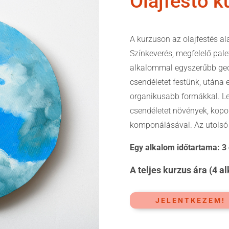
Olajfestő k
A kurzuson az olajfestés alap
Színkeverés, megfelelő pale
alkalommal egyszerűbb geo
csendéletet festünk, utána e
organikusabb formákkal. Le
csendéletet növények, kopo
komponálásával. Az utolsó 
Egy alkalom időtartama: 3
A teljes kurzus ára (4 a
JELENTKEZEM!