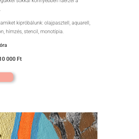
égükkel sokkal könnyebben ráérzel a
.
miket kipróbálunk: olajpasztell, aquarell,
zon, hímzés, stencil, monotípia.
 óra
10 000 Ft