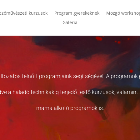
pzőművészeti kurzusok
Program gyerekeknek
Mozgó worksho
Galéria
ltozatos felnőtt programjaink segítségével. A programok 
zdve a haladó technikákig terjedő festő kurzusok, valamin
mama alkotó programok is.