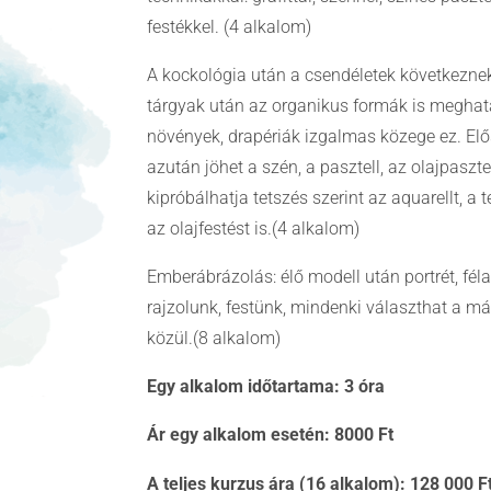
festékkel. (4 alkalom)
A kockológia után a csendéletek következne
tárgyak után az organikus formák is megha
növények, drapériák izgalmas közege ez. Elős
azután jöhet a szén, a pasztell, az olajpasztell
kipróbálhatja tetszés szerint az aquarellt, a 
az olajfestést is.(4 alkalom)
Emberábrázolás: élő modell után portrét, féla
rajzolunk, festünk, mindenki választhat a m
közül.(8 alkalom)
Egy alkalom időtartama: 3 óra
Ár egy alkalom esetén: 8000 Ft
A teljes kurzus ára (16 alkalom): 128 000 F